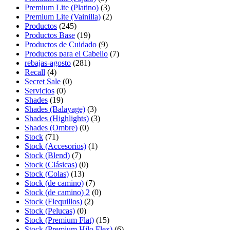
Premium Lite (Platino)
(3)
Premium Lite (Vainilla)
(2)
Productos
(245)
Productos Base
(19)
Productos de Cuidado
(9)
Productos para el Cabello
(7)
rebajas-agosto
(281)
Recall
(4)
Secret Sale
(0)
Servicios
(0)
Shades
(19)
Shades (Balayage)
(3)
Shades (Highlights)
(3)
Shades (Ombre)
(0)
Stock
(71)
Stock (Accesorios)
(1)
Stock (Blend)
(7)
Stock (Clásicas)
(0)
Stock (Colas)
(13)
Stock (de camino)
(7)
Stock (de camino) 2
(0)
Stock (Flequillos)
(2)
Stock (Pelucas)
(0)
Stock (Premium Flat)
(15)
Stock (Premium Hilo Flex)
(6)