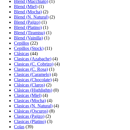
Blend (Macchiato)
(1)
Blend (Miel)
(1)
Blend (Mocha)
(2)
Blend (N. Natural)
(2)
Blend (Pajizo)
(1)
Blend (Platino)
(1)
Blend (Tiramisu)
(1)
Blend (Vainilla)
(1)
Cepillos
(22)
Cepillos (Stock)
(11)
Clásicas
(44)
Clasicas (Azabache)
(4)
Clasicas (C. Cobrizo)
(4)
Clasicas (C. Rosa)
(1)
Clasicas (Caramelo)
(4)
Clasicas (Chocolate)
(4)
Clásicas (Claros)
(2)
Clásicas (Highlights)
(0)
Clasicas (Miel)
(4)
Clasicas (Mocha)
(4)
Clasicas (N. Natural)
(4)
Clásicas (Oscuros)
(8)
Clasicas (Pajizo)
(2)
Clasicas (Platino)
(3)
Colas
(39)