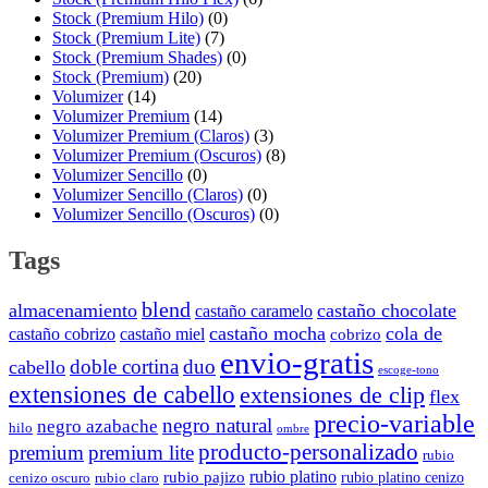
Stock (Premium Hilo)
(0)
Stock (Premium Lite)
(7)
Stock (Premium Shades)
(0)
Stock (Premium)
(20)
Volumizer
(14)
Volumizer Premium
(14)
Volumizer Premium (Claros)
(3)
Volumizer Premium (Oscuros)
(8)
Volumizer Sencillo
(0)
Volumizer Sencillo (Claros)
(0)
Volumizer Sencillo (Oscuros)
(0)
Tags
blend
almacenamiento
castaño chocolate
castaño caramelo
castaño mocha
cola de
castaño cobrizo
castaño miel
cobrizo
envio-gratis
doble cortina
duo
cabello
escoge-tono
extensiones de cabello
extensiones de clip
flex
precio-variable
negro natural
negro azabache
hilo
ombre
producto-personalizado
premium
premium lite
rubio
rubio platino
rubio pajizo
rubio platino cenizo
cenizo oscuro
rubio claro