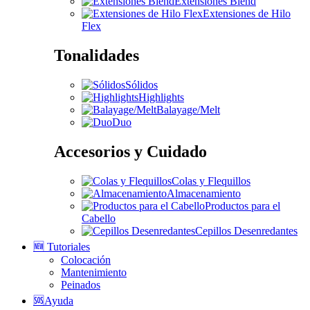
Extensiones Blend
Extensiones de Hilo
Flex
Tonalidades
Sólidos
Highlights
Balayage/Melt
Duo
Accesorios y Cuidado
Colas y Flequillos
Almacenamiento
Productos para el
Cabello
Cepillos Desenredantes
🆕 Tutoriales
Colocación
Mantenimiento
Peinados
🆘Ayuda