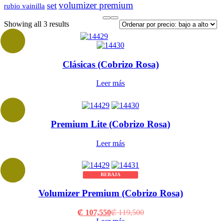
volumizer premium
set
rubio vainilla
Sorted
Showing all 3 results
by
price:
low
to
Clásicas (Cobrizo Rosa)
high
Leer más
Premium Lite (Cobrizo Rosa)
Leer más
REBAJA
Volumizer Premium (Cobrizo Rosa)
Current
Original
₡
107,550
₡
119,500
price
price