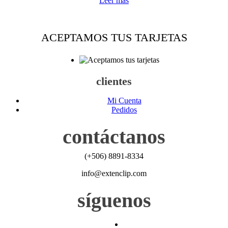
Leer más
is:
was:
₡ 107,550.
₡ 119,500.
ACEPTAMOS TUS TARJETAS
clientes
Mi Cuenta
Pedidos
contáctanos
(+506) 8891-8334
info@extenclip.com
síguenos