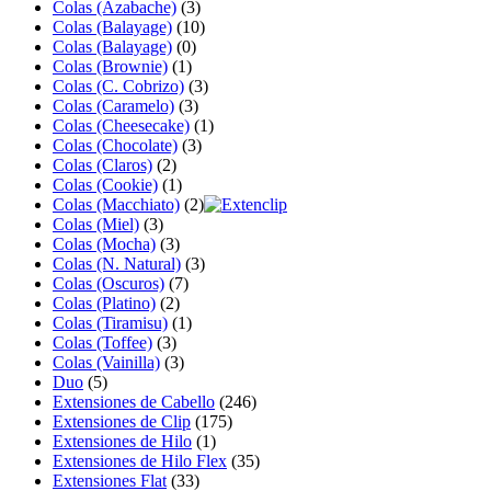
Colas (Azabache)
(3)
Colas (Balayage)
(10)
Colas (Balayage)
(0)
Colas (Brownie)
(1)
Colas (C. Cobrizo)
(3)
Colas (Caramelo)
(3)
Colas (Cheesecake)
(1)
Colas (Chocolate)
(3)
Colas (Claros)
(2)
Colas (Cookie)
(1)
Colas (Macchiato)
(2)
Colas (Miel)
(3)
Colas (Mocha)
(3)
Colas (N. Natural)
(3)
Colas (Oscuros)
(7)
Colas (Platino)
(2)
Colas (Tiramisu)
(1)
Colas (Toffee)
(3)
Colas (Vainilla)
(3)
Duo
(5)
Extensiones de Cabello
(246)
Extensiones de Clip
(175)
Extensiones de Hilo
(1)
Extensiones de Hilo Flex
(35)
Extensiones Flat
(33)