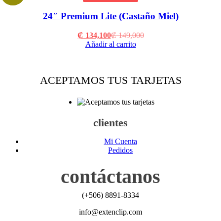
24″ Premium Lite (Castaño Miel)
Current
Original
₡
134,100
₡
149,000
price
price
Añadir al carrito
is:
was:
₡ 134,100.
₡ 149,000.
ACEPTAMOS TUS TARJETAS
clientes
Mi Cuenta
Pedidos
contáctanos
(+506) 8891-8334
info@extenclip.com