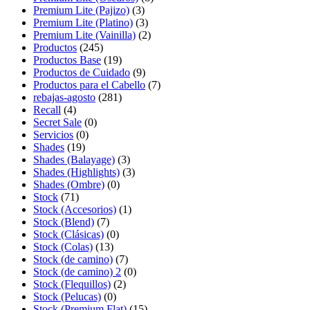
Premium Lite (Pajizo)
(3)
Premium Lite (Platino)
(3)
Premium Lite (Vainilla)
(2)
Productos
(245)
Productos Base
(19)
Productos de Cuidado
(9)
Productos para el Cabello
(7)
rebajas-agosto
(281)
Recall
(4)
Secret Sale
(0)
Servicios
(0)
Shades
(19)
Shades (Balayage)
(3)
Shades (Highlights)
(3)
Shades (Ombre)
(0)
Stock
(71)
Stock (Accesorios)
(1)
Stock (Blend)
(7)
Stock (Clásicas)
(0)
Stock (Colas)
(13)
Stock (de camino)
(7)
Stock (de camino) 2
(0)
Stock (Flequillos)
(2)
Stock (Pelucas)
(0)
Stock (Premium Flat)
(15)