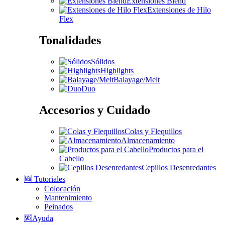
Extensiones Blend
Extensiones de Hilo
Flex
Tonalidades
Sólidos
Highlights
Balayage/Melt
Duo
Accesorios y Cuidado
Colas y Flequillos
Almacenamiento
Productos para el
Cabello
Cepillos Desenredantes
🆕 Tutoriales
Colocación
Mantenimiento
Peinados
🆘Ayuda