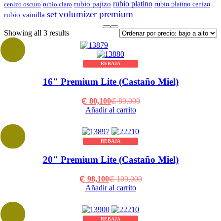
rubio platino
rubio pajizo
rubio platino cenizo
cenizo oscuro
rubio claro
volumizer premium
set
rubio vainilla
Sorted
Showing all 3 results
by
price:
low
REBAJA
to
high
16" Premium Lite (Castaño Miel)
Current
Original
₡
80,100
₡
89,000
price
price
Añadir al carrito
is:
was:
₡ 80,100.
₡ 89,000.
REBAJA
20" Premium Lite (Castaño Miel)
Current
Original
₡
98,100
₡
109,000
price
price
Añadir al carrito
is:
was:
₡ 98,100.
₡ 109,000.
REBAJA