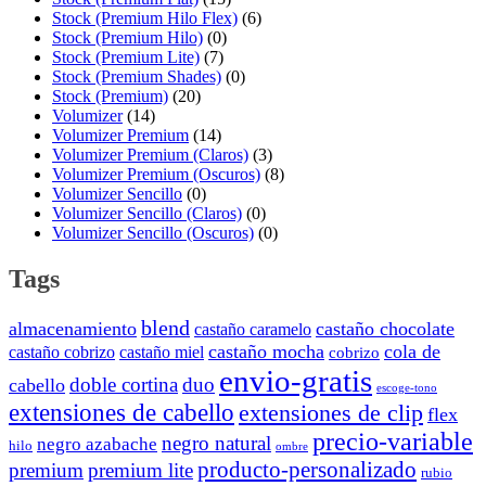
Stock (Premium Hilo Flex)
(6)
Stock (Premium Hilo)
(0)
Stock (Premium Lite)
(7)
Stock (Premium Shades)
(0)
Stock (Premium)
(20)
Volumizer
(14)
Volumizer Premium
(14)
Volumizer Premium (Claros)
(3)
Volumizer Premium (Oscuros)
(8)
Volumizer Sencillo
(0)
Volumizer Sencillo (Claros)
(0)
Volumizer Sencillo (Oscuros)
(0)
Tags
blend
almacenamiento
castaño chocolate
castaño caramelo
castaño mocha
cola de
castaño cobrizo
castaño miel
cobrizo
envio-gratis
doble cortina
duo
cabello
escoge-tono
extensiones de cabello
extensiones de clip
flex
precio-variable
negro natural
negro azabache
hilo
ombre
producto-personalizado
premium
premium lite
rubio