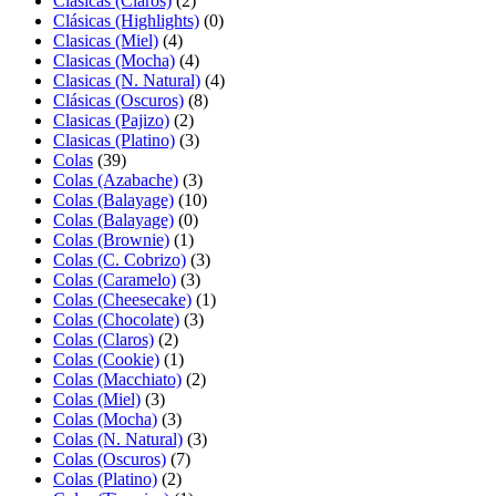
Clásicas (Claros)
(2)
Clásicas (Highlights)
(0)
Clasicas (Miel)
(4)
Clasicas (Mocha)
(4)
Clasicas (N. Natural)
(4)
Clásicas (Oscuros)
(8)
Clasicas (Pajizo)
(2)
Clasicas (Platino)
(3)
Colas
(39)
Colas (Azabache)
(3)
Colas (Balayage)
(10)
Colas (Balayage)
(0)
Colas (Brownie)
(1)
Colas (C. Cobrizo)
(3)
Colas (Caramelo)
(3)
Colas (Cheesecake)
(1)
Colas (Chocolate)
(3)
Colas (Claros)
(2)
Colas (Cookie)
(1)
Colas (Macchiato)
(2)
Colas (Miel)
(3)
Colas (Mocha)
(3)
Colas (N. Natural)
(3)
Colas (Oscuros)
(7)
Colas (Platino)
(2)