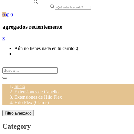
Products
search
0
₡
0
agregados recientemente
x
Aún no tienes nada en tu carrito :(
Inicio
Extensiones de Cabello
Extensiones de Hilo Flex
Hilo Flex (Claros)
Filtro avanzado
Category