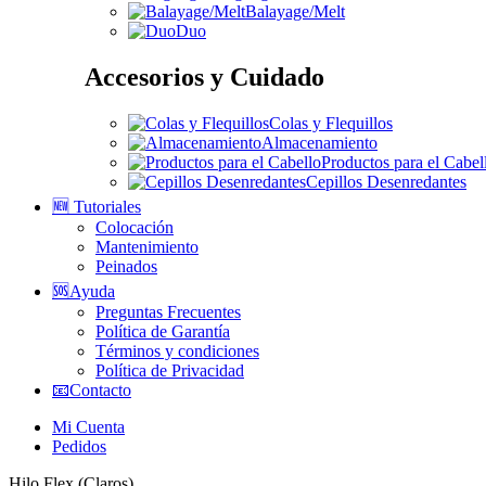
Balayage/Melt
Duo
Accesorios y Cuidado
Colas y Flequillos
Almacenamiento
Productos para el Cabel
Cepillos Desenredantes
🆕 Tutoriales
Colocación
Mantenimiento
Peinados
🆘Ayuda
Preguntas Frecuentes
Política de Garantía
Términos y condiciones
Política de Privacidad
📧Contacto
Mi Cuenta
Pedidos
Hilo Flex (Claros)