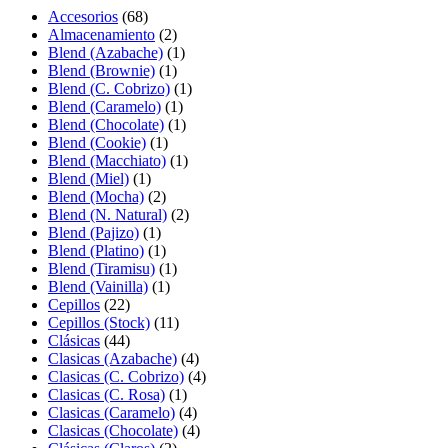
Accesorios
(68)
Almacenamiento
(2)
Blend (Azabache)
(1)
Blend (Brownie)
(1)
Blend (C. Cobrizo)
(1)
Blend (Caramelo)
(1)
Blend (Chocolate)
(1)
Blend (Cookie)
(1)
Blend (Macchiato)
(1)
Blend (Miel)
(1)
Blend (Mocha)
(2)
Blend (N. Natural)
(2)
Blend (Pajizo)
(1)
Blend (Platino)
(1)
Blend (Tiramisu)
(1)
Blend (Vainilla)
(1)
Cepillos
(22)
Cepillos (Stock)
(11)
Clásicas
(44)
Clasicas (Azabache)
(4)
Clasicas (C. Cobrizo)
(4)
Clasicas (C. Rosa)
(1)
Clasicas (Caramelo)
(4)
Clasicas (Chocolate)
(4)