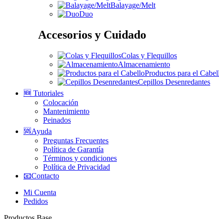
Balayage/Melt
Duo
Accesorios y Cuidado
Colas y Flequillos
Almacenamiento
Productos para el Cabel
Cepillos Desenredantes
🆕 Tutoriales
Colocación
Mantenimiento
Peinados
🆘Ayuda
Preguntas Frecuentes
Política de Garantía
Términos y condiciones
Política de Privacidad
📧Contacto
Mi Cuenta
Pedidos
Productos Base