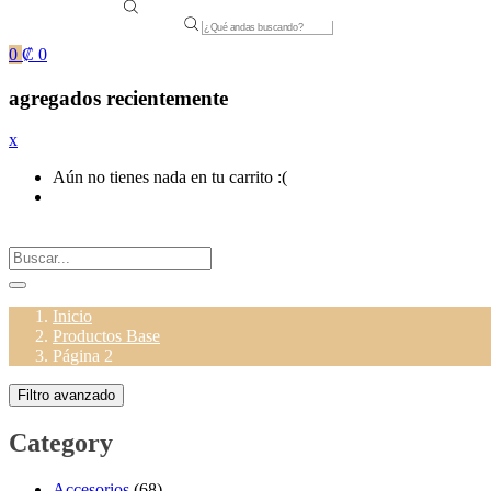
Products
search
0
₡
0
agregados recientemente
x
Aún no tienes nada en tu carrito :(
Inicio
Productos Base
Página 2
Filtro avanzado
Category
Accesorios
(68)