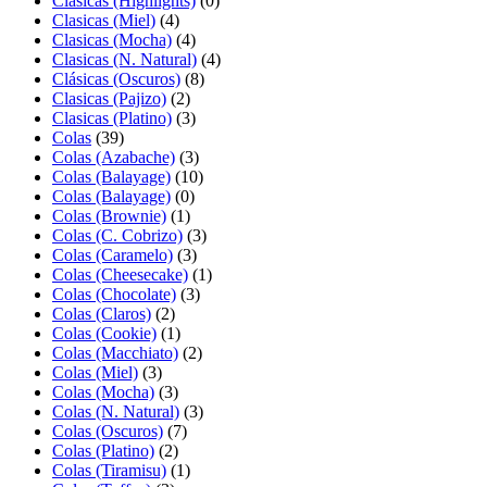
Clásicas (Highlights)
(0)
Clasicas (Miel)
(4)
Clasicas (Mocha)
(4)
Clasicas (N. Natural)
(4)
Clásicas (Oscuros)
(8)
Clasicas (Pajizo)
(2)
Clasicas (Platino)
(3)
Colas
(39)
Colas (Azabache)
(3)
Colas (Balayage)
(10)
Colas (Balayage)
(0)
Colas (Brownie)
(1)
Colas (C. Cobrizo)
(3)
Colas (Caramelo)
(3)
Colas (Cheesecake)
(1)
Colas (Chocolate)
(3)
Colas (Claros)
(2)
Colas (Cookie)
(1)
Colas (Macchiato)
(2)
Colas (Miel)
(3)
Colas (Mocha)
(3)
Colas (N. Natural)
(3)
Colas (Oscuros)
(7)
Colas (Platino)
(2)
Colas (Tiramisu)
(1)